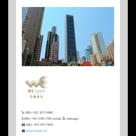
(HK) +852 3975 0088
(HK) +852 5596 2780 (wechat 及 whatsapp)
(HK) +852 3971 0850
info@wehotel.hk